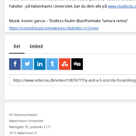
Fakultet - på Københavns Universitet, kan du dem alle på
www.studier.ku.
Musik: Asonic garcia – “Endless Realm (Bun/Fumitake Tamura remix)"
https://soundcloud.com/wearecc/dublabs-cc10-mix
Del
Embed
URL
to
share
KU Kommunikation
Københavns Universitet
Nørregade 10, postboks 2177
1017 København K