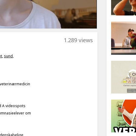
1.289 views
et
,
sund
,
a veterinærmedicin
d A videospots
gymnasieelever om
idenskabelige