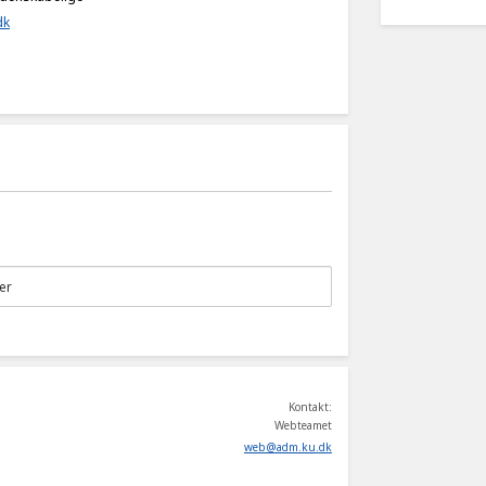
dk
Kontakt:
Webteamet
web
@
adm
.
ku
.
dk