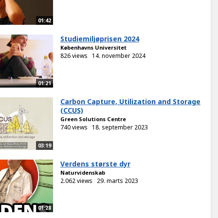
01:42
Studiemiljøprisen 2024
Københavns Universitet
826 views
14. november 2024
01:21
Carbon Capture, Utilization and Storage
(CCUS)
Green Solutions Centre
740 views
18. september 2023
03:19
Verdens største dyr
Naturvidenskab
2.062 views
29. marts 2023
01:28