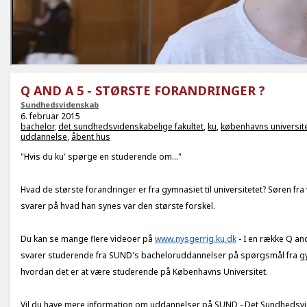
Q AND A 5 - STØRSTE FORANDRINGER ?
Sundhedsvidenskab
6. februar 2015
bachelor
,
det sundhedsvidenskabelige fakultet
,
ku
,
københavns universit
uddannelse
,
åbent hus
"Hvis du ku' spørge en studerende om..."
Hvad de største forandringer er fra gymnasiet til universitetet? Søren fr
svarer på hvad han synes var den største forskel.
Du kan se mange flere videoer på
www.nysgerrig.ku.dk
- I en række Q an
svarer studerende fra SUND's bacheloruddannelser på spørgsmål fra 
hvordan det er at være studerende på Københavns Universitet.
Vil du have mere information om uddannelser på SUND - Det Sundhedsv