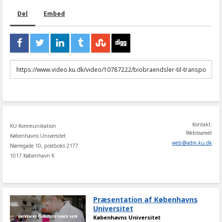
Del
Embed
URL
to
share
Kontakt:
KU Kommunikation
Webteamet
Københavns Universitet
web
@
adm
.
ku
.
dk
Nørregade 10, postboks 2177
1017 København K
Præsentation af Københavns
Universitet
Københavns Universitet