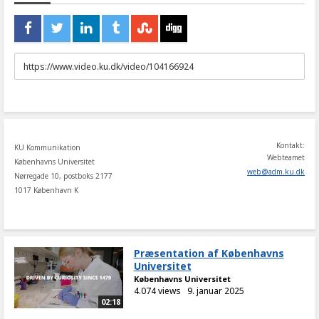
URL
to
share
Kontakt:
KU Kommunikation
Webteamet
Københavns Universitet
web
@
adm
.
ku
.
dk
Nørregade 10, postboks 2177
1017 København K
Præsentation af Københavns
Universitet
Københavns Universitet
4.074 views
9. januar 2025
02:18