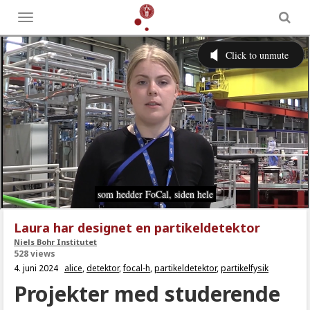
Toggle
menu
Laura har designet en partikeldetektor
Niels Bohr Institutet
528 views
4. juni 2024
alice
,
detektor
,
focal-h
,
partikeldetektor
,
partikelfysik
Projekter med studerende