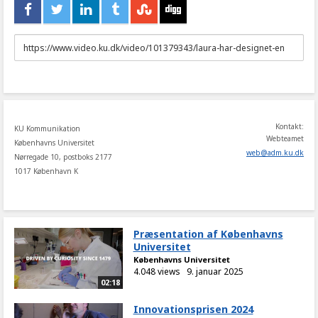
URL
to
share
Kontakt:
KU Kommunikation
Webteamet
Københavns Universitet
web
@
adm
.
ku
.
dk
Nørregade 10, postboks 2177
1017 København K
Præsentation af Københavns
Universitet
Københavns Universitet
4.048 views
9. januar 2025
02:18
Innovationsprisen 2024