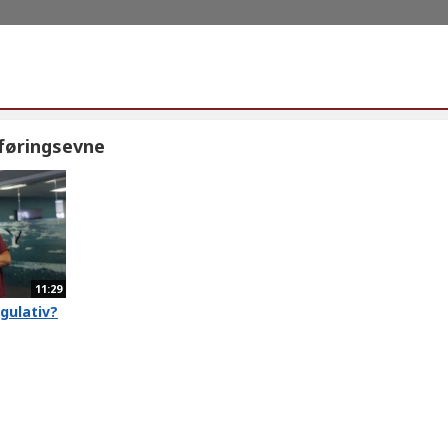
føringsevne
11:29
gulativ?