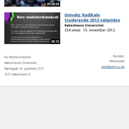
01:26:58
Univalg: Radikale
Studerende 2012 valgvideo
Københavns Universitet
334 views
15. november 2012
03:13
Kontakt:
KU Kommunikation
Webteamet
Københavns Universitet
web
@
adm
.
ku
.
dk
Nørregade 10, postboks 2177
1017 København K