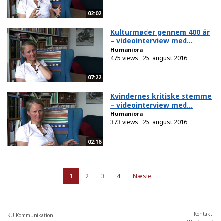
02:02
Kulturmøder gennem 400 år
– videointerview med...
Humaniora
475 views
25. august 2016
07:22
Kvindernes kritiske stemme
– videointerview med...
Humaniora
373 views
25. august 2016
02:16
1
2
3
4
Næste
Kontakt:
KU Kommunikation