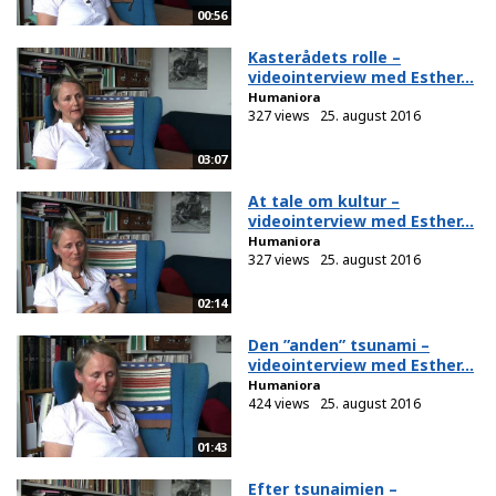
00:56
Kasterådets rolle –
videointerview med Esther...
Humaniora
327 views
25. august 2016
03:07
At tale om kultur –
videointerview med Esther...
Humaniora
327 views
25. august 2016
02:14
Den ”anden” tsunami –
videointerview med Esther...
Humaniora
424 views
25. august 2016
01:43
Efter tsunaimien –