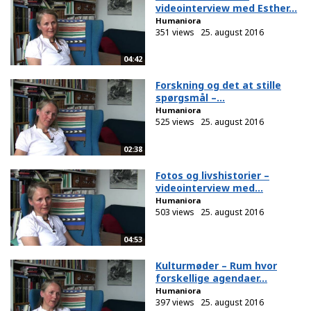
videointerview med Esther...
Humaniora
351 views
25. august 2016
04:42
Forskning og det at stille
spørgsmål –...
Humaniora
525 views
25. august 2016
02:38
Fotos og livshistorier –
videointerview med...
Humaniora
503 views
25. august 2016
04:53
Kulturmøder – Rum hvor
forskellige agendaer...
Humaniora
397 views
25. august 2016