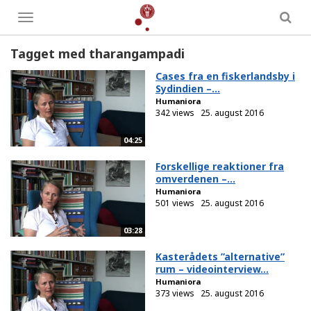
Toggle
menu
Tagget med tharangampadi
Cases fra en fiskerlandsby i
Sydindien –...
Humaniora
342 views
25. august 2016
04:25
Forskellige reaktioner fra
omverdenen –...
Humaniora
501 views
25. august 2016
03:28
Kasterådets ”alternative”
rum – videointerview...
Humaniora
373 views
25. august 2016