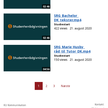
02:46
SRG_Bachelor_
DK_tekster.mp4
Studiestart
422 views
21. august 2020
02:46
SRG_Marie Husby_
råd_til_Tutor_DK.mp4
Studiestart
150 views
21. august 2020
04:56
1
2
3
Næste
Kontakt:
KU Kommunikation