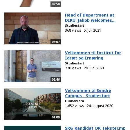
02:50
Head of Department at
DIKU: Jakob welcomes...
Studiestart
368 views
5. juli 2021
04:07
Velkommen til Institut for
Idræt og Ernæring
Studiestart
770 views
29. juni 2021
02:46
Velkommen til Søndre
Campus - Studiestart
Humaniora
1.652 views
24. august 2020
01:09
SRG_Kandidat_DK_tekster.mp