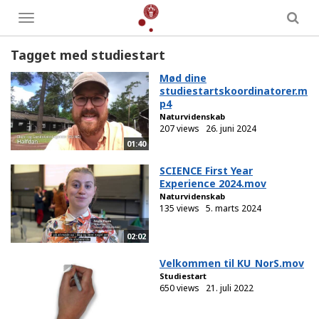
Toggle
menu
Tagget med studiestart
Mød dine
studiestartskoordinatorer.m
p4
Naturvidenskab
207 views
26. juni 2024
01:40
SCIENCE First Year
Experience 2024.mov
Naturvidenskab
135 views
5. marts 2024
02:02
Velkommen til KU_NorS.mov
Studiestart
650 views
21. juli 2022