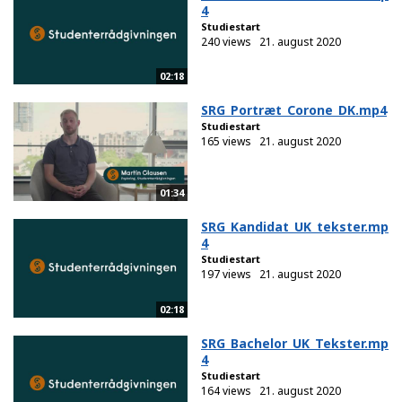
4
Studiestart
240 views
21. august 2020
02:18
SRG_Portræt_Corone_DK.mp4
Studiestart
165 views
21. august 2020
01:34
SRG_Kandidat_UK_tekster.mp
4
Studiestart
197 views
21. august 2020
02:18
SRG_Bachelor_UK_Tekster.mp
4
Studiestart
164 views
21. august 2020