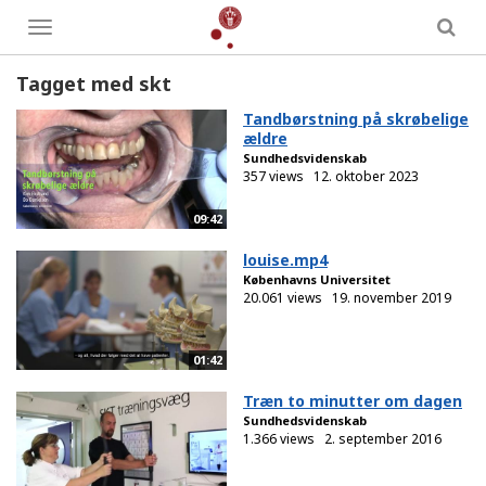
Toggle
menu
Tagget med skt
Tandbørstning på skrøbelige
ældre
Sundhedsvidenskab
357 views
12. oktober 2023
09:42
louise.mp4
Københavns Universitet
20.061 views
19. november 2019
01:42
Træn to minutter om dagen
Sundhedsvidenskab
1.366 views
2. september 2016