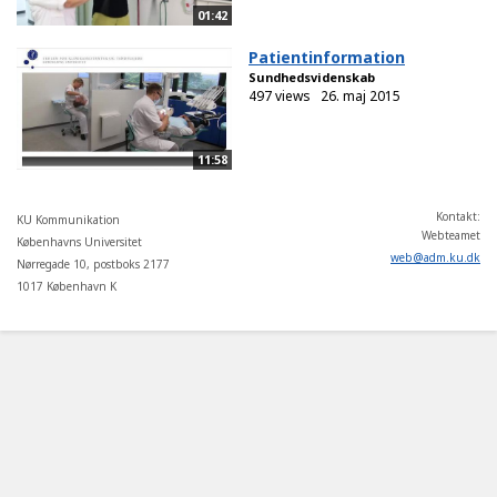
01:42
Patientinformation
Sundhedsvidenskab
497 views
26. maj 2015
11:58
Kontakt:
KU Kommunikation
Webteamet
Københavns Universitet
web
@
adm
.
ku
.
dk
Nørregade 10, postboks 2177
1017 København K