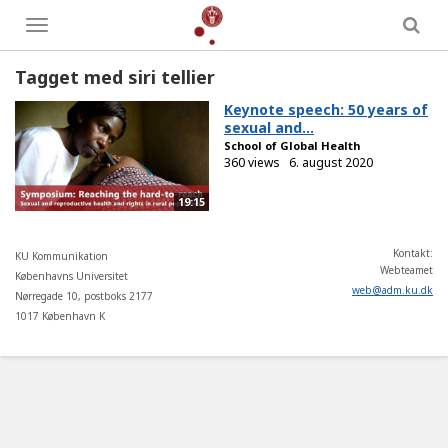
Toggle
menu
Tagget med siri tellier
Keynote speech: 50 years of
sexual and...
School of Global Health
360 views
6. august 2020
19:15
Kontakt:
KU Kommunikation
Webteamet
Københavns Universitet
web
@
adm
.
ku
.
dk
Nørregade 10, postboks 2177
1017 København K