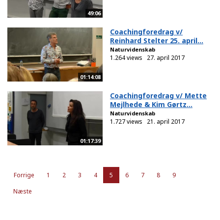
49:06
Coachingforedrag v/
Reinhard Stelter 25. april...
Naturvidenskab
1.264 views
27. april 2017
01:14:08
Coachingforedrag v/ Mette
Mejlhede & Kim Gørtz...
Naturvidenskab
1.727 views
21. april 2017
01:17:39
Forrige
1
2
3
4
5
6
7
8
9
Næste