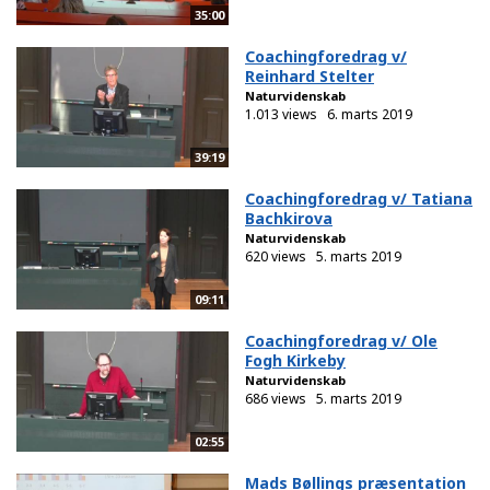
35:00
Coachingforedrag v/
Reinhard Stelter
Naturvidenskab
1.013 views
6. marts 2019
39:19
Coachingforedrag v/ Tatiana
Bachkirova
Naturvidenskab
620 views
5. marts 2019
09:11
Coachingforedrag v/ Ole
Fogh Kirkeby
Naturvidenskab
686 views
5. marts 2019
02:55
Mads Bøllings præsentation