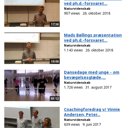
ved ph.d.-forsvaret...
Naturvidenskab
907 views
26. oktober 2018
17:38
Mads Bøllings præsentation
ved ph.d.-forsvaret...
Naturvidenskab
1.143 views
26. oktober 2018
19:00
Dansedage med unge - om
bevægelsesglæde,...
Naturvidenskab
1.726 views
31. august 2017
01:12
Coachingforedrag v/ Vinnie
Andersen, Peter...
Naturvidenskab
639 views
9. juni 2017