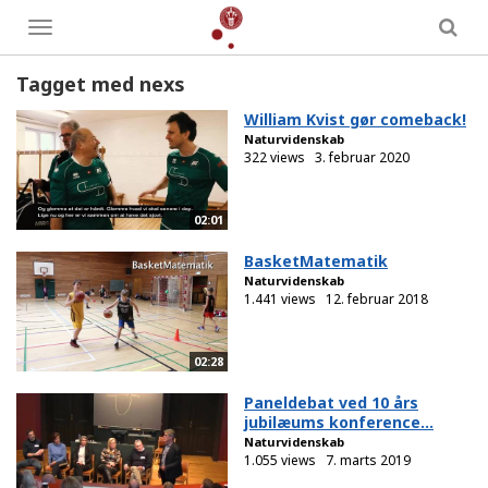
Toggle
menu
Tagget med nexs
William Kvist gør comeback!
Naturvidenskab
322 views
3. februar 2020
02:01
BasketMatematik
Naturvidenskab
1.441 views
12. februar 2018
02:28
Paneldebat ved 10 års
jubilæums konference...
Naturvidenskab
1.055 views
7. marts 2019