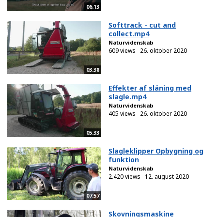
06:13
Softtrack - cut and
collect.mp4
Naturvidenskab
609 views
26. oktober 2020
03:38
Effekter af slåning med
slagle.mp4
Naturvidenskab
405 views
26. oktober 2020
05:33
Slagleklipper Opbygning og
funktion
Naturvidenskab
2.420 views
12. august 2020
07:57
Skovningsmaskine