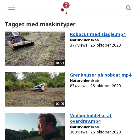
Toggle
menu
Tagget med maskintyper
Robocut med slagle.mp4
Naturvidenskab
377 views
26. oktober 2020
01:53
Grenknuser på bobcat.mp4
Naturvidenskab
834 views
26. oktober 2020
02:05
Vedligeholdelse af
overdrev.mp4
Naturvidenskab
380 views
26. oktober 2020