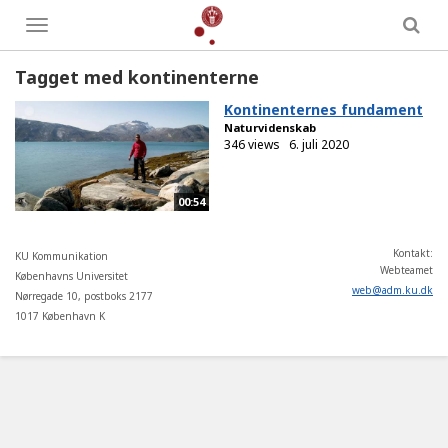
Toggle
menu
Tagget med kontinenterne
Kontinenternes fundament
Naturvidenskab
346 views
6. juli 2020
00:54
Kontakt:
KU Kommunikation
Webteamet
Københavns Universitet
web
@
adm
.
ku
.
dk
Nørregade 10, postboks 2177
1017 København K