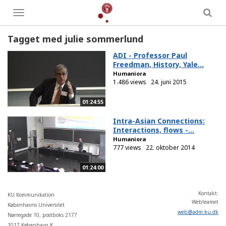
Toggle
menu
Tagget med julie sommerlund
ADI - Professor Paul
Freedman, History, Yale...
Humaniora
1.486 views
24. juni 2015
01:24:55
Intra-­Asian Connections:
Interactions, flows -...
Humaniora
777 views
22. oktober 2014
01:24:00
Kontakt:
KU Kommunikation
Webteamet
Københavns Universitet
web
@
adm
.
ku
.
dk
Nørregade 10, postboks 2177
1017 København K