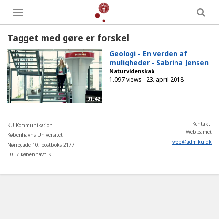
Toggle
menu
Tagget med gøre er forskel
Geologi - En verden af
muligheder - Sabrina Jensen
Naturvidenskab
1.097 views
23. april 2018
01:42
Kontakt:
KU Kommunikation
Webteamet
Københavns Universitet
web
@
adm
.
ku
.
dk
Nørregade 10, postboks 2177
1017 København K