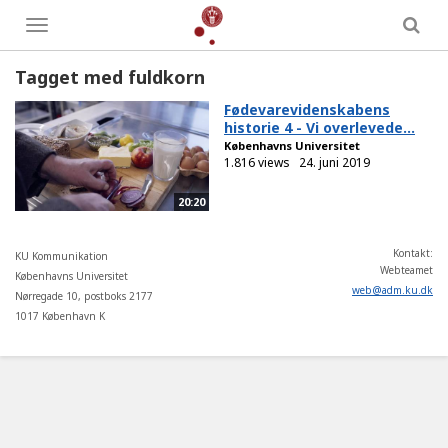
Toggle
menu
Tagget med fuldkorn
Fødevarevidenskabens
historie 4 - Vi overlevede...
Københavns Universitet
1.816 views
24. juni 2019
20:20
Kontakt:
KU Kommunikation
Webteamet
Københavns Universitet
web
@
adm
.
ku
.
dk
Nørregade 10, postboks 2177
1017 København K