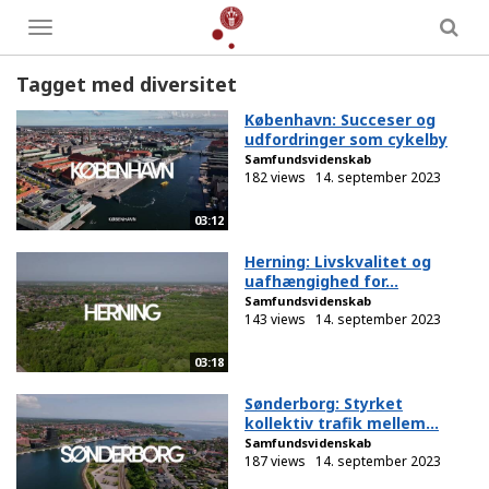
Toggle
menu
Tagget med diversitet
København: Succeser og
udfordringer som cykelby
Samfundsvidenskab
182 views
14. september 2023
03:12
Herning: Livskvalitet og
uafhængighed for...
Samfundsvidenskab
143 views
14. september 2023
03:18
Sønderborg: Styrket
kollektiv trafik mellem...
Samfundsvidenskab
187 views
14. september 2023