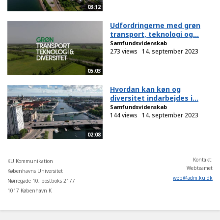
03:12
Udfordringerne med grøn
transport, teknologi og...
Samfundsvidenskab
273 views
14. september 2023
05:03
Hvordan kan køn og
diversitet indarbejdes i...
Samfundsvidenskab
144 views
14. september 2023
02:08
Kontakt:
KU Kommunikation
Webteamet
Københavns Universitet
web
@
adm
.
ku
.
dk
Nørregade 10, postboks 2177
1017 København K