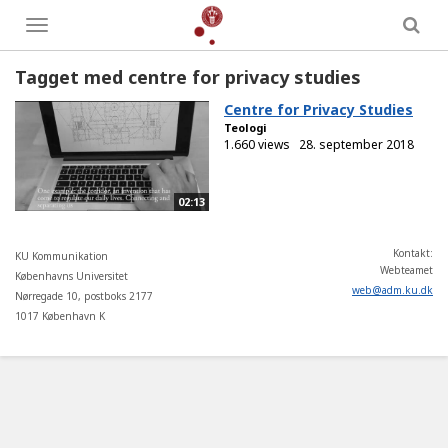
Toggle
menu
Tagget med centre for privacy studies
Centre for Privacy Studies
Teologi
1.660 views
28. september 2018
02:13
Kontakt:
KU Kommunikation
Webteamet
Københavns Universitet
web
@
adm
.
ku
.
dk
Nørregade 10, postboks 2177
1017 København K