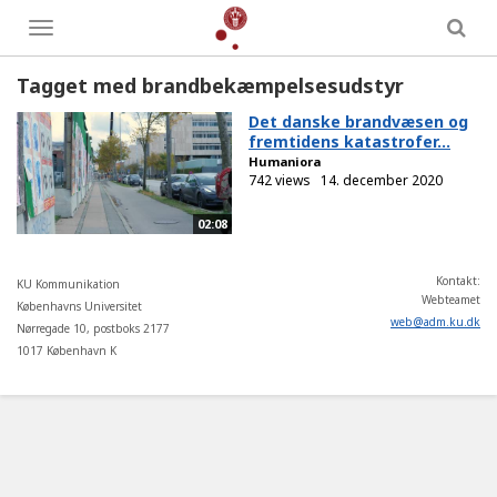
Toggle
menu
Tagget med brandbekæmpelsesudstyr
Det danske brandvæsen og
fremtidens katastrofer...
Humaniora
742 views
14. december 2020
02:08
Kontakt:
KU Kommunikation
Webteamet
Københavns Universitet
web
@
adm
.
ku
.
dk
Nørregade 10, postboks 2177
1017 København K