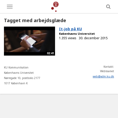
Toggle
menu
Tagget med arbejdsglæde
It-job på KU
Københavns Universitet
1.355 views
30. december 2015
02:41
Kontakt:
KU Kommunikation
Webteamet
Københavns Universitet
web
@
adm
.
ku
.
dk
Nørregade 10, postboks 2177
1017 København K