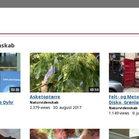
nskab
02:35
03:50
Asketoptørre
Felt- og Met
e Dyhr
Disko, Grønl
Naturvidenskab
2.379 views
30. august 2017
Naturvidenskab
1.149 views
9. j