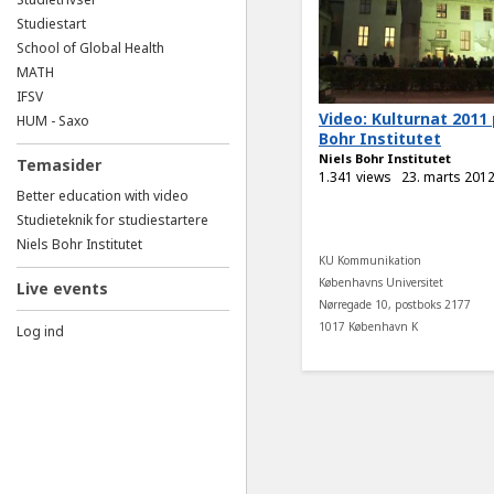
Studiestart
School of Global Health
MATH
IFSV
Video: Kulturnat 2011 
HUM - Saxo
Bohr Institutet
Niels Bohr Institutet
Temasider
1.341 views
23. marts 201
Better education with video
Studieteknik for studiestartere
Niels Bohr Institutet
KU Kommunikation
Københavns Universitet
Live events
Nørregade 10, postboks 2177
1017 København K
Log ind