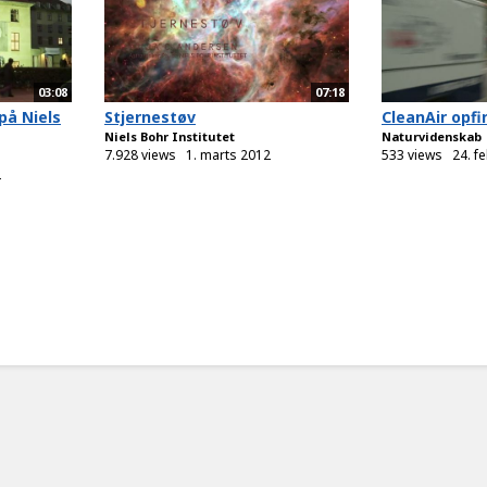
03:08
07:18
på Niels
Stjernestøv
CleanAir opfi
Niels Bohr Institutet
Naturvidenskab
7.928 views
1. marts 2012
533 views
24. f
2