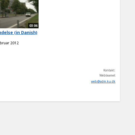
03:06
ndelse (in Danish)
ebruar 2012
Kontakt:
Webteamet
web
@
adm
.
ku
.
dk