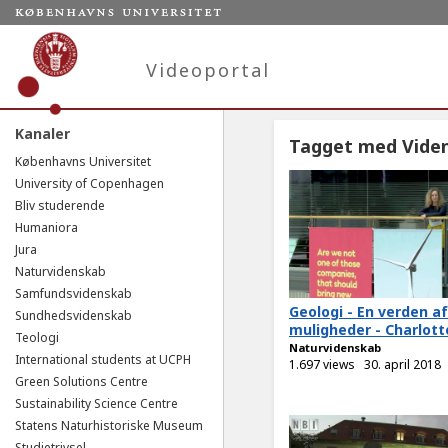
Videoportal
Kanaler
Tagget med Vide
Københavns Universitet
University of Copenhagen
Bliv studerende
Humaniora
Jura
Naturvidenskab
Samfundsvidenskab
Geologi - En verden af
Sundhedsvidenskab
muligheder - Charlott
Teologi
Naturvidenskab
International students at UCPH
1.697 views
30. april 2018
Green Solutions Centre
Sustainability Science Centre
Statens Naturhistoriske Museum
Studietrivsel