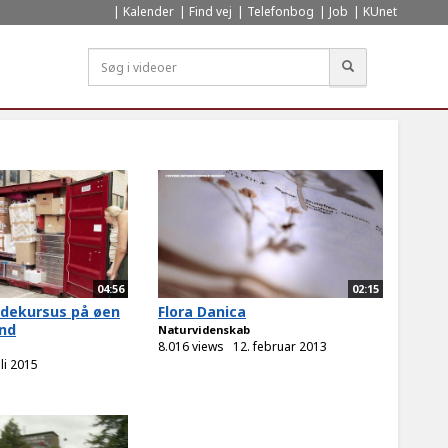
Kalender
Find vej
Telefonbog
Job
KUnet
Søg
04:56
02:15
odekursus på øen
Flora Danica
and
Naturvidenskab
8.016 views
12. februar 2013
uli 2015