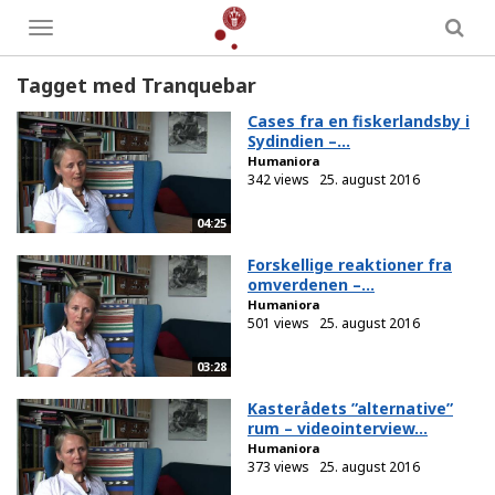
Toggle
menu
Tagget med Tranquebar
Cases fra en fiskerlandsby i
Sydindien –...
Humaniora
342 views
25. august 2016
04:25
Forskellige reaktioner fra
omverdenen –...
Humaniora
501 views
25. august 2016
03:28
Kasterådets ”alternative”
rum – videointerview...
Humaniora
373 views
25. august 2016