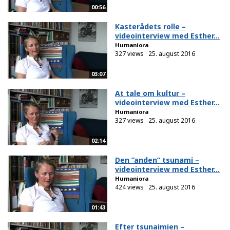
00:56
Kasterådets rolle –
videointerview med Esther...
Humaniora
327 views
25. august 2016
03:07
At tale om kultur –
videointerview med Esther...
Humaniora
327 views
25. august 2016
02:14
Den ”anden” tsunami –
videointerview med Esther...
Humaniora
424 views
25. august 2016
01:43
Efter tsunaimien –