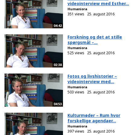
videointerview med Esther...
Humaniora
351 views
25. august 2016
04:42
Forskning og det at stille
spørgsmål –...
Humaniora
525 views
25. august 2016
02:38
Fotos og livshistorier –
videointerview med...
Humaniora
503 views
25. august 2016
04:53
Kulturmøder – Rum hvor
forskellige agendaer...
Humaniora
397 views
25. august 2016