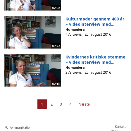
02:02
Kulturmøder gennem 400 år
– videointerview med...
Humaniora
475 views
25. august 2016
07:22
Kvindernes kritiske stemme
– videointerview med...
Humaniora
373 views
25. august 2016
02:16
1
2
3
4
Næste
Kontakt:
KU Kommunikation