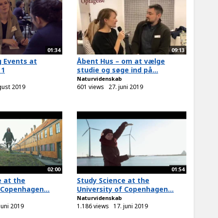
01:34
09:13
 Events at
Åbent Hus – om at vælge
 1
studie og søge ind på...
Naturvidenskab
gust 2019
601 views
27. juni 2019
02:00
01:54
 at the
Study Science at the
 Copenhagen...
University of Copenhagen...
Naturvidenskab
juni 2019
1.186 views
17. juni 2019