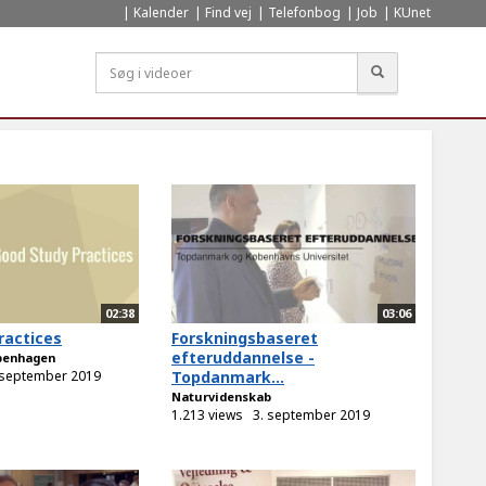
Kalender
Find vej
Telefonbog
Job
KUnet
Søg
02:38
03:06
ractices
Forskningsbaseret
efteruddannelse -
openhagen
 september 2019
Topdanmark...
Naturvidenskab
1.213 views
3. september 2019