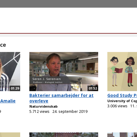
nce
01:29
01:52
Bakterier samarbejder for at
Good Study P
 Amalie
overleve
University of C
3.006 views
11.
Naturvidenskab
9
5.712 views
24. september 2019