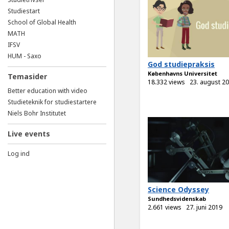
Studiestart
School of Global Health
MATH
IFSV
HUM - Saxo
God studiepraksis
Københavns Universitet
Temasider
18.332 views
23. august 2
Better education with video
Studieteknik for studiestartere
Niels Bohr Institutet
Live events
Log ind
Science Odyssey
Sundhedsvidenskab
2.661 views
27. juni 2019