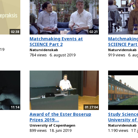
02:38
02:21
Matchmaking Events at
Matchmaking
SCIENCE Part 2
SCIENCE Part
019
Naturvidenskab
Naturvidenskab
784 views
6. august 2019
919 views
6. au
11:14
01:27:04
Award of the Ester Boserup
Study Science
Prizes 2019:...
University of
University of Copenhagen
Naturvidenskab
899 views
18. juni 2019
1.190 views
17. 