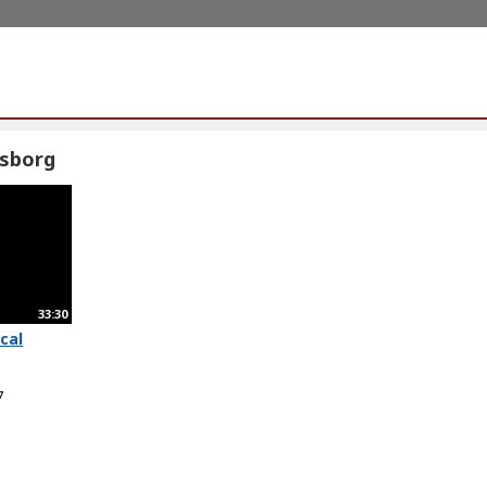
sborg
33:30
cal
7