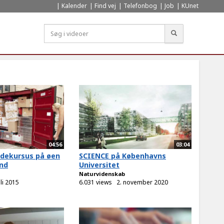
Kalender
Find vej
Telefonbog
Job
KUnet
Søg
04:56
03:04
odekursus på øen
SCIENCE på Københavns
and
Universitet
Naturvidenskab
uli 2015
6.031 views
2. november 2020