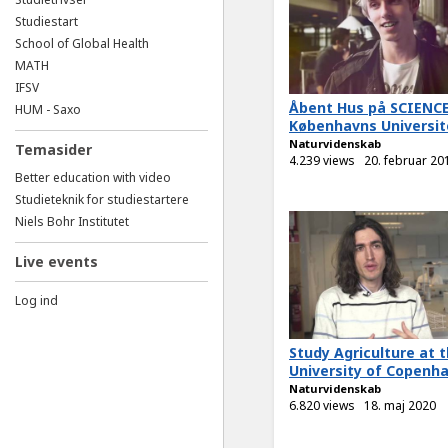
Studiestart
School of Global Health
MATH
IFSV
Åbent Hus på SCIENCE
HUM - Saxo
Københavns Universit
Naturvidenskab
Temasider
4.239 views
20. februar 20
Better education with video
Studieteknik for studiestartere
Niels Bohr Institutet
Live events
Log ind
Study Agriculture at 
University of Copenh
Naturvidenskab
6.820 views
18. maj 2020