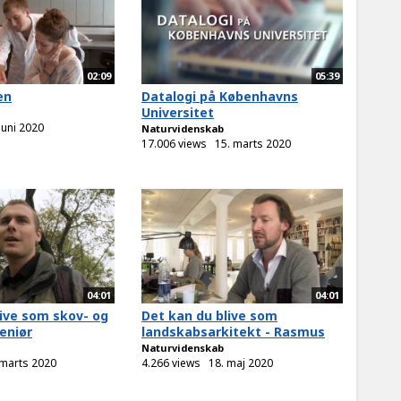
02:09
05:39
en
Datalogi på Københavns
Universitet
juni 2020
Naturvidenskab
17.006 views
15. marts 2020
04:01
04:01
live som skov- og
Det kan du blive som
eniør
landskabsarkitekt - Rasmus
Naturvidenskab
 marts 2020
4.266 views
18. maj 2020