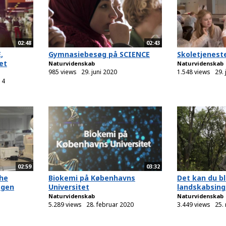
02:48
02:43
,
Gymnasiebesøg på SCIENCE
Skoletjenest
et
Naturvidenskab
Naturvidenskab
985 views
29. juni 2020
1.548 views
29. 
14
02:59
03:32
the
Biokemi på Københavns
Det kan du b
agen
Universitet
landskabsing
Naturvidenskab
Naturvidenskab
5.289 views
28. februar 2020
3.449 views
25.