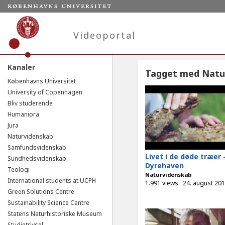
Videoportal
Kanaler
Tagget med Natu
Københavns Universitet
University of Copenhagen
Bliv studerende
Humaniora
Jura
Naturvidenskab
Samfundsvidenskab
Livet i de døde træer 
Sundhedsvidenskab
Dyrehaven
Teologi
Naturvidenskab
International students at UCPH
1.991 views
24. august 20
Green Solutions Centre
Sustainability Science Centre
Statens Naturhistoriske Museum
Studietrivsel