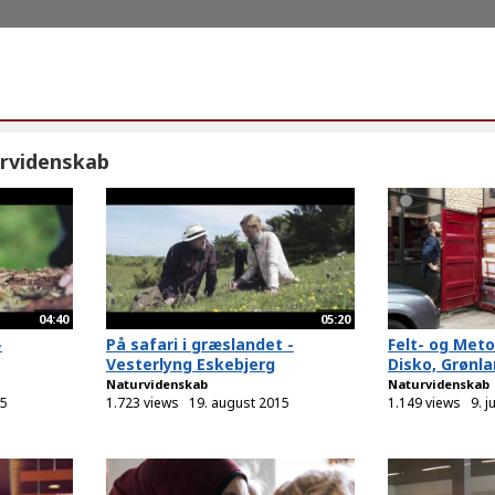
rvidenskab
04:40
05:20
-
På safari i græslandet -
Felt- og Met
Vesterlyng Eskebjerg
Disko, Grønl
Naturvidenskab
Naturvidenskab
15
1.723 views
19. august 2015
1.149 views
9. j