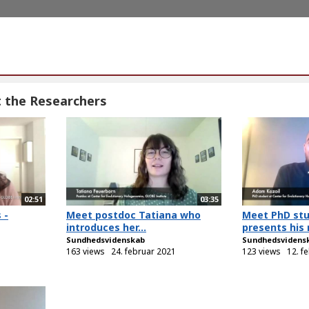
 the Researchers
02:51
03:35
 -
Meet postdoc Tatiana who
Meet PhD st
introduces her...
presents his 
Sundhedsvidenskab
Sundhedsvidens
163 views
24. februar 2021
123 views
12. f