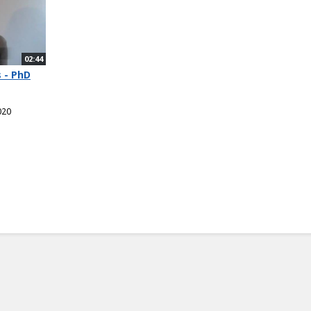
02:44
 - PhD
020