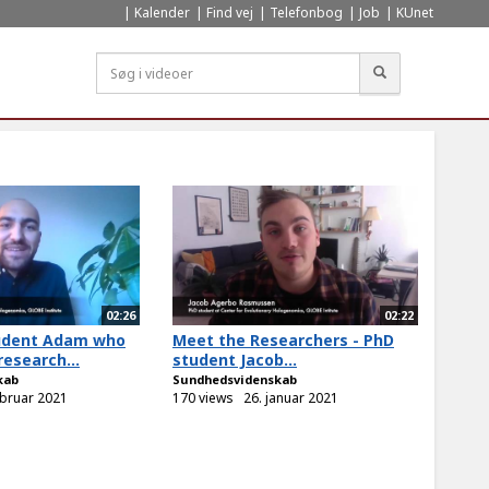
Kalender
Find vej
Telefonbog
Job
KUnet
Søg
02:26
02:22
udent Adam who
Meet the Researchers - PhD
research...
student Jacob...
kab
Sundhedsvidenskab
ebruar 2021
170 views
26. januar 2021