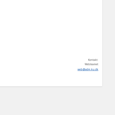
Kontakt:
Webteamet
web
@
adm
.
ku
.
dk