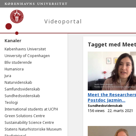
Videoportal
Kanaler
Tagget med Meet
Københavns Universitet
University of Copenhagen
Bliv studerende
Humaniora
Jura
Naturvidenskab
Samfundsvidenskab
Meet the Researchers
Sundhedsvidenskab
Postdoc Jazmin...
Teologi
Sundhedsvidenskab
International students at UCPH
156 views
22. marts 2021
Green Solutions Centre
Sustainability Science Centre
Statens Naturhistoriske Museum
Studietrivsel