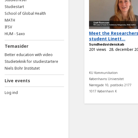
Studiestart
School of Global Health
MATH
IFSV
Meet the Researchers
HUM - Saxo
student Linett...
Sundhedsvidenskab
Temasider
201 views
28. december 2
Better education with video
Studieteknik for studiestartere
Niels Bohr Institutet
KU Kommunikation
Københavns Universitet
Live events
Nørregade 10, postboks 2177
1017 København K
Log ind