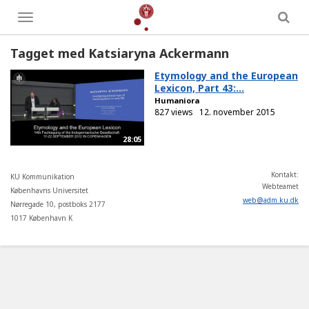
Toggle
menu
Tagget med Katsiaryna Ackermann
Etymology and the European
Lexicon, Part 43:...
Humaniora
827 views
12. november 2015
28:05
Kontakt:
KU Kommunikation
Webteamet
Københavns Universitet
web
@
adm
.
ku
.
dk
Nørregade 10, postboks 2177
1017 København K