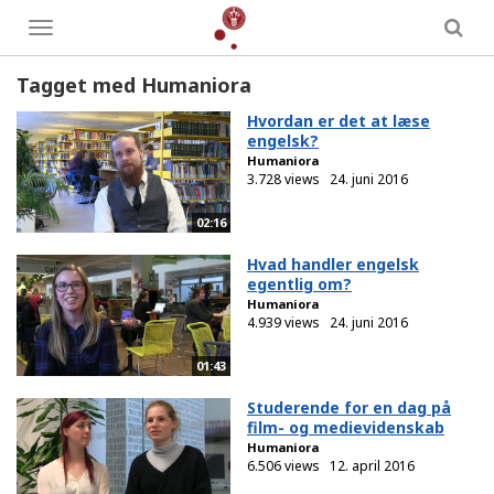
Toggle
menu
Tagget med Humaniora
Hvordan er det at læse
engelsk?
Humaniora
3.728 views
24. juni 2016
02:16
Hvad handler engelsk
egentlig om?
Humaniora
4.939 views
24. juni 2016
01:43
Studerende for en dag på
film- og medievidenskab
Humaniora
6.506 views
12. april 2016