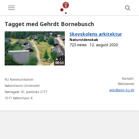
Toggle
menu
Tagget med Gehrdt Bornebusch
Skovskolens arkitektur
Naturvidenskab
723 views
12. august 2020
00:53
Kontakt:
KU Kommunikation
Webteamet
Københavns Universitet
web
@
adm
.
ku
.
dk
Nørregade 10, postboks 2177
1017 København K