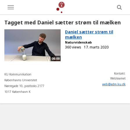
Toggle
menu
Tagget med Daniel sætter strøm til mælken
Daniel sætter strøm til
mælken
Naturvidenskab
360 views
17. marts 2020
06:00
Kontakt:
KU Kommunikation
Webteamet
Københavns Universitet
web
@
adm
.
ku
.
dk
Nørregade 10, postboks 2177
1017 København K