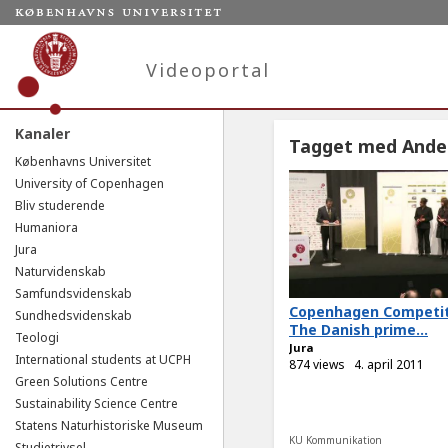
Videoportal
Kanaler
Tagget med Ande
Københavns Universitet
University of Copenhagen
Bliv studerende
Humaniora
Jura
Naturvidenskab
Samfundsvidenskab
Copenhagen Competit
Sundhedsvidenskab
The Danish prime...
Teologi
Jura
International students at UCPH
874 views
4. april 2011
Green Solutions Centre
Sustainability Science Centre
Statens Naturhistoriske Museum
KU Kommunikation
Studietrivsel