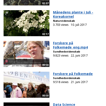
02:07
Månedens plante i Juli -
Koreakornel
Naturvidenskab
3.703 views
10. juli 2017
02:17
Forskere på
Folkemøde_eng.mp4
Sundhedsvidenskab
9.823 views
22. juni 2017
00:58
Forskere på Folkemøde
Sundhedsvidenskab
9.518 views
21. juni 2017
00:58
Data Science