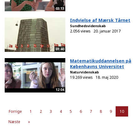
03:13
Indvielse af Mærsk Tårnet
Sundhedsvidenskab
2.056 views
20. januar 2017
01:40
Matematikuddannelsen på
Københavns Universitet
Naturvidenskab
19.269 views
18. maj 2020
12:04
Forrige
1
2
3
4
5
6
7
8
9
10
Næste
»