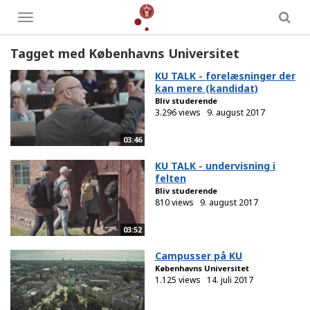
Toggle
menu
Tagget med Københavns Universitet
KU TALK - forelæsninger der
kan mere (kandidat)
Bliv studerende
3.296 views
9. august 2017
03:46
KU TALK - undervisning i
felten
Bliv studerende
810 views
9. august 2017
03:52
Campusser på KU
Københavns Universitet
1.125 views
14. juli 2017