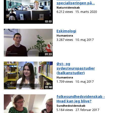
specialiseringen på...
Naturvidenskab
6.212 views
15. marts 2020
03:03
Eskimologi
Humaniora
3.287 views
10. maj 2017
01:33
Øst- og
sydøsteuropastudier
(balkanstudier)
Humaniora
1.739 views
10. maj 2017
01:40
folkesundhedsvidenskab -
Hvad kan jeg blive?
Sundhedsvidenskab
5.184 views
27. februar 2017